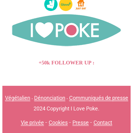
+50k FOLLOWER UP :
Végétalien
Dénonciation
Communiqués de presse
-
-
2024 Copyright I Love Poke.
Vie privée
-
Cookies
-
Presse
-
Contact