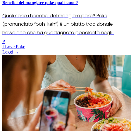
Benefici del mangiare poke quali sono ?
Quali sono i benefici del mangiare poke? Poke
(pronunciato “poh-keh”) è un piatto tradizionale
hawaiano che ha guadagnato popolarità negli...
P
I Love Poke
Leggi →