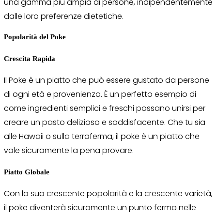
una gamma più ampia di persone, indipendentemente
dalle loro preferenze dietetiche.
Popolarità del Poke
Crescita Rapida
Il Poke è un piatto che può essere gustato da persone
di ogni età e provenienza. È un perfetto esempio di
come ingredienti semplici e freschi possano unirsi per
creare un pasto delizioso e soddisfacente. Che tu sia
alle Hawaii o sulla terraferma, il poke è un piatto che
vale sicuramente la pena provare.
Piatto Globale
Con la sua crescente popolarità e la crescente varietà,
il poke diventerà sicuramente un punto fermo nelle