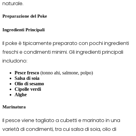
naturale.
Preparazione del Poke
Ingredienti Principali
Il poke è tipicamente preparato con pochi ingredienti
freschi e condimenti minimi. Gli ingredienti principali
includono:
Pesce fresco
(tonno ahi, salmone, polpo)
Salsa di soia
Olio di sesamo
Cipolle verdi
Alghe
Marinatura
Il pesce viene tagliato a cubetti e marinato in una
varietà di condimenti, tra cui salsa di soia, olio di