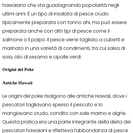
hawaiano che sta guadagnando popolarità negli
ultimi anni. È un tipo di insalata di pesce crudo
tipicamente preparata con tonno ahi, ma può essere
preparata anche con altri tipi di pesce come il
salmone o il polpo. Il pesce viene tagliato a cubetti e
marinato in una varietà di condimenti, tra cui salsa di
soia, olio di sesamo e cipolle verdi.
Origini del Poke
Antiche Hawaii
Le origini del poke risalgono alle antiche Hawaii, dove i
pescatori tagliavano spesso il pescato e lo
mangiavano crudo, condito con sale marino e alghe.
Questa pratica era una parte integrante della dieta dei
pescatori hawaiani e rifletteva l’abbondanza di pesce