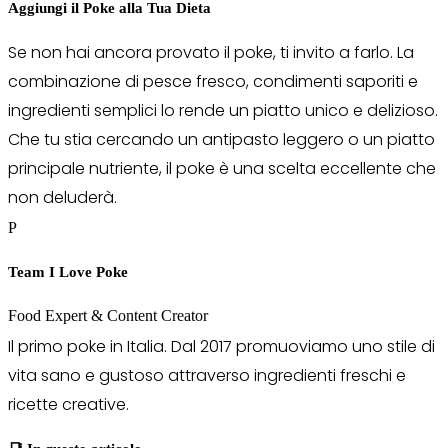
Aggiungi il Poke alla Tua Dieta
Se non hai ancora provato il poke, ti invito a farlo. La
combinazione di pesce fresco, condimenti saporiti e
ingredienti semplici lo rende un piatto unico e delizioso.
Che tu stia cercando un antipasto leggero o un piatto
principale nutriente, il poke è una scelta eccellente che
non deluderà.
P
Team I Love Poke
Food Expert & Content Creator
Il primo poke in Italia. Dal 2017 promuoviamo uno stile di
vita sano e gustoso attraverso ingredienti freschi e
ricette creative.