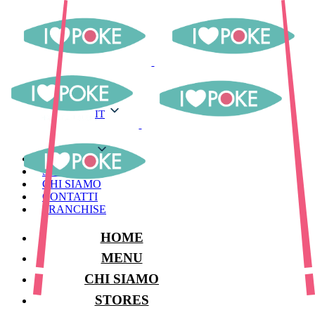
IT
IT
MENU
STORES
CHI SIAMO
CONTATTI
FRANCHISE
HOME
MENU
CHI SIAMO
STORES