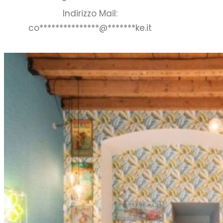
Indirizzo Mail:
co
***************
@
*******
ke.it