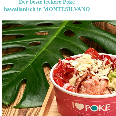
Der beste leckere Poke
hawaiianisch in MONTESILVANO