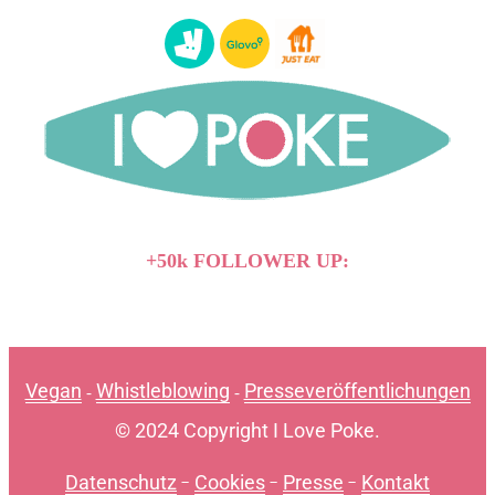
+50k FOLLOWER UP:
Vegan
Whistleblowing
Presseveröffentlichungen
-
-
© 2024 Copyright I Love Poke.
Datenschutz
-
Cookies
-
Presse
-
Kontakt