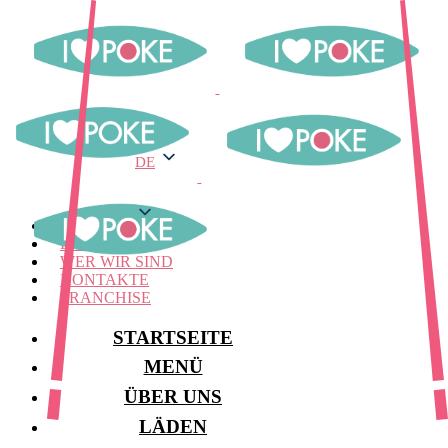
DE
DE
MENÜ
LAGER
WER WIR SIND
KONTAKTE
FRANCHISE
STARTSEITE
MENÜ
ÜBER UNS
LÄDEN