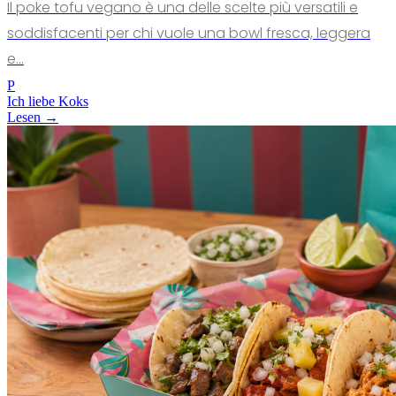
Il poke tofu vegano è una delle scelte più versatili e
soddisfacenti per chi vuole una bowl fresca, leggera
e...
P
Ich liebe Koks
Lesen →