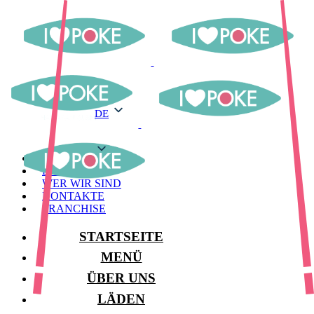
DE
DE
MENÜ
LAGER
WER WIR SIND
KONTAKTE
FRANCHISE
STARTSEITE
MENÜ
ÜBER UNS
LÄDEN