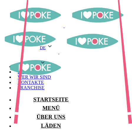
DE
DE
MENÜ
LAGER
WER WIR SIND
KONTAKTE
FRANCHISE
STARTSEITE
MENÜ
ÜBER UNS
LÄDEN