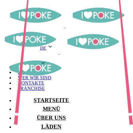
DE
DE
MENÜ
LAGER
WER WIR SIND
KONTAKTE
FRANCHISE
STARTSEITE
MENÜ
ÜBER UNS
LÄDEN