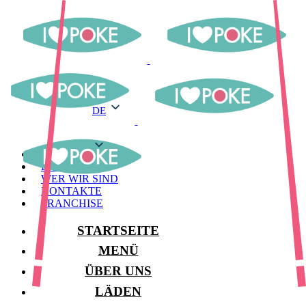
DE
DE
MENÜ
LAGER
WER WIR SIND
KONTAKTE
FRANCHISE
STARTSEITE
MENÜ
ÜBER UNS
LÄDEN