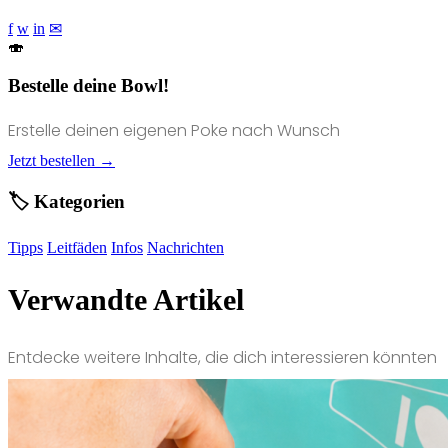
f
w
in
✉
🍣
Bestelle deine Bowl!
Erstelle deinen eigenen Poke nach Wunsch
Jetzt bestellen →
🏷️ Kategorien
Tipps
Leitfäden
Infos
Nachrichten
Verwandte Artikel
Entdecke weitere Inhalte, die dich interessieren könnten