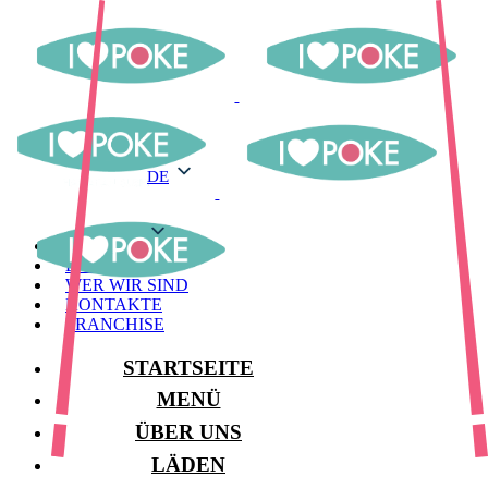
DE
DE
MENÜ
LAGER
WER WIR SIND
KONTAKTE
FRANCHISE
STARTSEITE
MENÜ
ÜBER UNS
LÄDEN