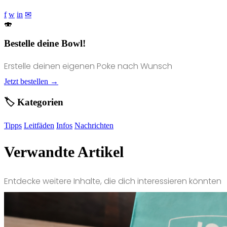
f
w
in
✉
🍣
Bestelle deine Bowl!
Erstelle deinen eigenen Poke nach Wunsch
Jetzt bestellen →
🏷️ Kategorien
Tipps
Leitfäden
Infos
Nachrichten
Verwandte Artikel
Entdecke weitere Inhalte, die dich interessieren könnten