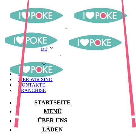
DE
DE
MENÜ
LAGER
WER WIR SIND
KONTAKTE
FRANCHISE
STARTSEITE
MENÜ
ÜBER UNS
LÄDEN