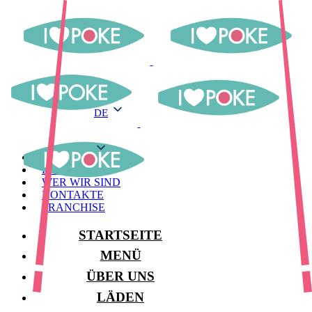
DE
DE
MENÜ
LAGER
WER WIR SIND
KONTAKTE
FRANCHISE
STARTSEITE
MENÜ
ÜBER UNS
LÄDEN