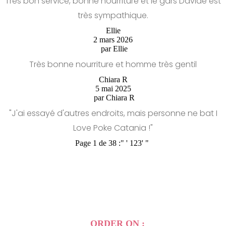
Très bon service, bonne nourriture et le gars Davide est
très sympathique.
Ellie
2 mars 2026
par
Ellie
Très bonne nourriture et homme très gentil
Chiara R
5 mai 2025
par
Chiara R
"J'ai essayé d'autres endroits, mais personne ne bat I
Love Poke Catania !"
Page 1 de 38 :
"
'
1
2
3
'
"
ORDER ON :