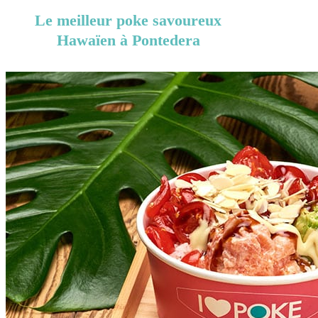
Le meilleur poke savoureux
Hawaïen à Pontedera