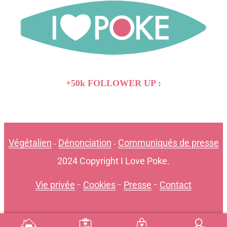
+50k FOLLOWER UP :
Végétalien
Dénonciation
Communiqués de presse
-
-
2024 Copyright I Love Poke.
Vie privée
-
Cookies
-
Presse
-
Contact