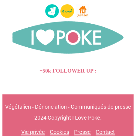
+50k FOLLOWER UP :
Végétalien
Dénonciation
Communiqués de presse
-
-
2024 Copyright I Love Poke.
Vie privée
-
Cookies
-
Presse
-
Contact