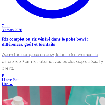
7 min
30 mars 2026
Riz complet ou riz vénéré dans le poke bowl :
différences, goût et bienfaits
Quand'on compose un bowl, la base fait vraiment la
différence. Parmi les alternatives les plus appréciées, il y
a le riz…
P
I Love Poke
Lire →