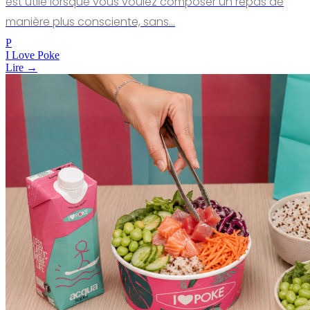
est utile lorsque vous voulez composer un repas de
manière plus consciente, sans…
P
I Love Poke
Lire →