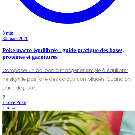
8 min
30 mars 2026
Poke macro équilibrée : guide pratique des bases,
protéines et garnitures
Composer un bol bon à manger et simple à équilibrer
ne signifie pas faire des calculs compliqués. Quand on
parle de poke…
P
I Love Poke
Lire →