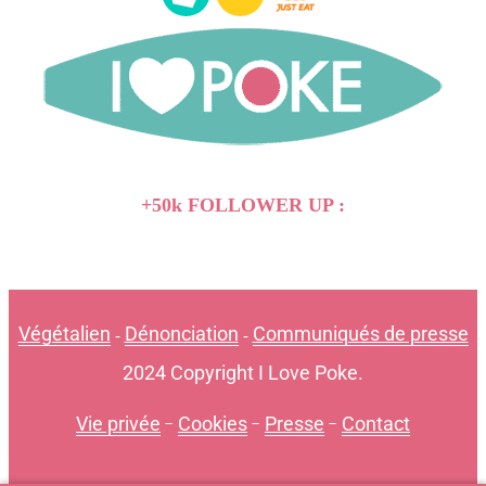
+50k FOLLOWER UP :
Végétalien
Dénonciation
Communiqués de presse
-
-
2024 Copyright I Love Poke.
Vie privée
-
Cookies
-
Presse
-
Contact