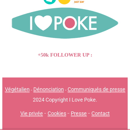
+50k FOLLOWER UP :
Végétalien
Dénonciation
Communiqués de presse
-
-
2024 Copyright I Love Poke.
Vie privée
-
Cookies
-
Presse
-
Contact