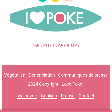
+50k FOLLOWER UP :
Végétalien
Dénonciation
Communiqués de presse
-
-
2024 Copyright I Love Poke.
Vie privée
-
Cookies
-
Presse
-
Contact