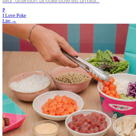
seul : attention. Le poke bowl est un plat…
P
I Love Poke
Lire →