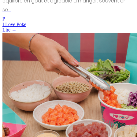
équilibré en goût et agréable à manger. Souvent on
se…
P
I Love Poke
Lire →