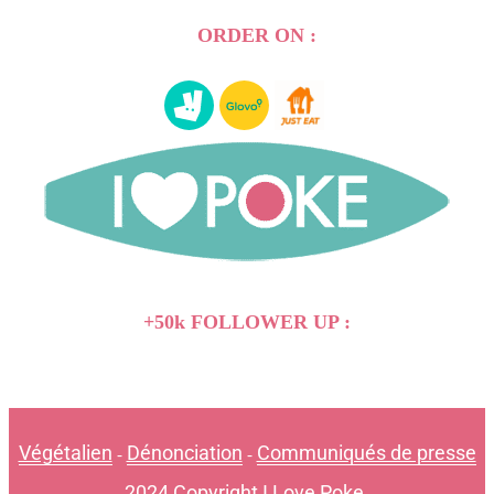
ORDER ON :
+50k FOLLOWER UP :
Végétalien
Dénonciation
Communiqués de presse
-
-
2024 Copyright I Love Poke.