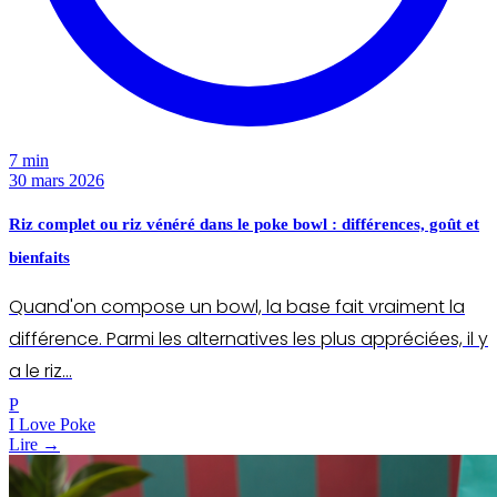
7 min
30 mars 2026
Riz complet ou riz vénéré dans le poke bowl : différences, goût et
bienfaits
Quand'on compose un bowl, la base fait vraiment la
différence. Parmi les alternatives les plus appréciées, il y
a le riz…
P
I Love Poke
Lire →