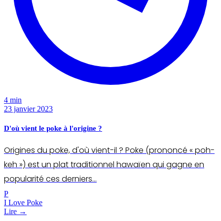
4 min
23 janvier 2023
D'où vient le poke à l'origine ?
Origines du poke, d'où vient-il ? Poke (prononcé « poh-
keh ») est un plat traditionnel hawaïen qui gagne en
popularité ces derniers…
P
I Love Poke
Lire →