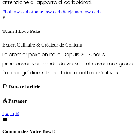
attenzione all’apporto di carboidrati.
#bol low carb
#poke low carb
#déjeuner low carb
P
Team I Love Poke
Expert Culinaire & Créateur de Contenu
Le premier poke en Italie. Depuis 2017, nous
promouvons un mode de vie sain et savoureux grâce
à des ingrédients frais et des recettes créatives.
📑 Dans cet article
📤 Partager
f
w
in
✉
🍣
Commandez Votre Bowl !