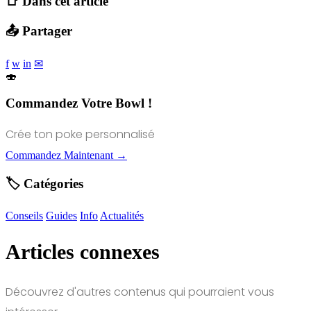
📑 Dans cet article
📤 Partager
f
w
in
✉
🍣
Commandez Votre Bowl !
Crée ton poke personnalisé
Commandez Maintenant →
🏷️ Catégories
Conseils
Guides
Info
Actualités
Articles connexes
Découvrez d'autres contenus qui pourraient vous