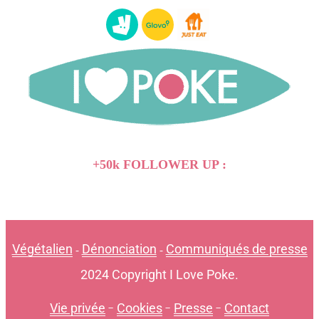
+50k FOLLOWER UP :
Végétalien
Dénonciation
Communiqués de presse
-
-
2024 Copyright I Love Poke.
Vie privée
-
Cookies
-
Presse
-
Contact