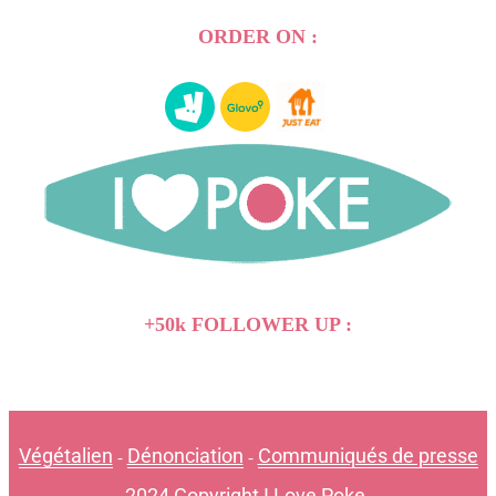
ORDER ON :
+50k FOLLOWER UP :
Végétalien
Dénonciation
Communiqués de presse
-
-
2024 Copyright I Love Poke.