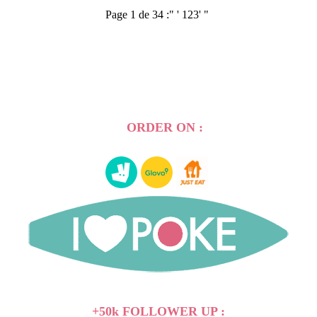
Page 1 de 34 :
"
'
1
2
3
'
"
ORDER ON :
+50k FOLLOWER UP :