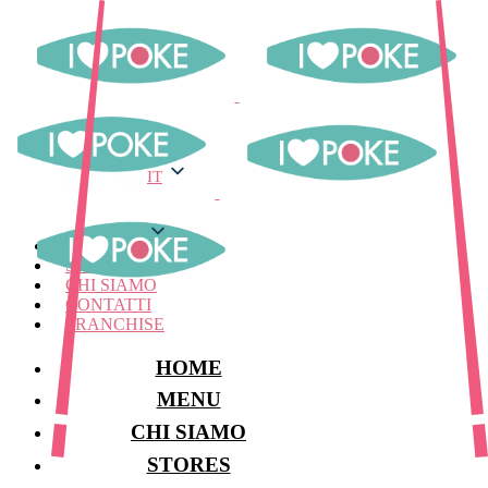
IT
IT
MENU
STORES
CHI SIAMO
CONTATTI
FRANCHISE
HOME
MENU
CHI SIAMO
STORES