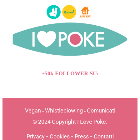
+50k FOLLOWER SU:
Vegan
Whistleblowing
Comunicati
-
-
© 2024 Copyright I Love Poke.
Privacy
-
Cookies
-
Press
-
Contatti