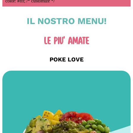
color: #fff; /* customize */
IL NOSTRO MENU!
LE PIU' AMATE
POKE LOVE