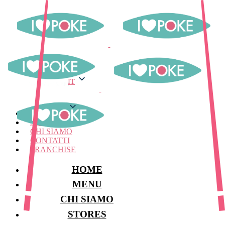
IT
IT
MENU
STORES
CHI SIAMO
CONTATTI
FRANCHISE
HOME
MENU
CHI SIAMO
STORES