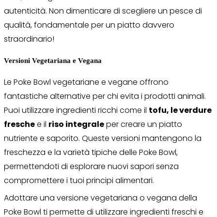
autenticità. Non dimenticare di scegliere un pesce di
qualità, fondamentale per un piatto davvero
straordinario!
Versioni Vegetariana e Vegana
Le Poke Bowl vegetariane e vegane offrono
fantastiche alternative per chi evita i prodotti animali.
Puoi utilizzare ingredienti ricchi come il
tofu, le verdure
fresche
e il
riso integrale
per creare un piatto
nutriente e saporito. Queste versioni mantengono la
freschezza e la varietà tipiche delle Poke Bowl,
permettendoti di esplorare nuovi sapori senza
compromettere i tuoi principi alimentari.
Adottare una versione vegetariana o vegana della
Poke Bowl ti permette di utilizzare ingredienti freschi e