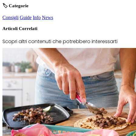
🏷️ Categorie
Consigli
Guide
Info
News
Articoli Correlati
Scopri altri contenuti che potrebbero interessarti