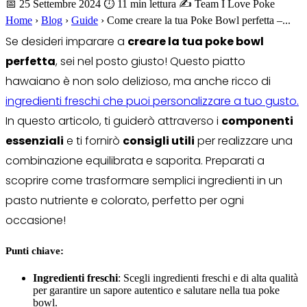
📅 25 Settembre 2024
⏱ 11 min lettura
✍️ Team I Love Poke
Home
›
Blog
›
Guide
›
Come creare la tua Poke Bowl perfetta –...
Se desideri imparare a
creare la tua poke bowl
perfetta
, sei nel posto giusto! Questo piatto
hawaiano è non solo delizioso, ma anche ricco di
ingredienti freschi che puoi personalizzare a tuo gusto.
In questo articolo, ti guiderò attraverso i
componenti
essenziali
e ti fornirò
consigli utili
per realizzare una
combinazione equilibrata e saporita. Preparati a
scoprire come trasformare semplici ingredienti in un
pasto nutriente e colorato, perfetto per ogni
occasione!
Punti chiave:
Ingredienti freschi
: Scegli ingredienti freschi e di alta qualità
per garantire un sapore autentico e salutare nella tua poke
bowl.