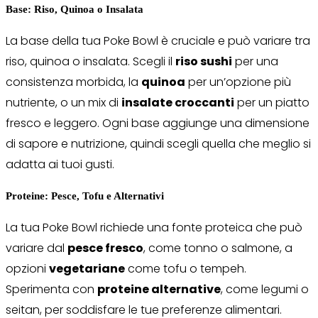
Base: Riso, Quinoa o Insalata
La base della tua Poke Bowl è cruciale e può variare tra
riso, quinoa o insalata. Scegli il
riso sushi
per una
consistenza morbida, la
quinoa
per un’opzione più
nutriente, o un mix di
insalate croccanti
per un piatto
fresco e leggero. Ogni base aggiunge una dimensione
di sapore e nutrizione, quindi scegli quella che meglio si
adatta ai tuoi gusti.
Proteine: Pesce, Tofu e Alternativi
La tua Poke Bowl richiede una fonte proteica che può
variare dal
pesce fresco
, come tonno o salmone, a
opzioni
vegetariane
come tofu o tempeh.
Sperimenta con
proteine alternative
, come legumi o
seitan, per soddisfare le tue preferenze alimentari.