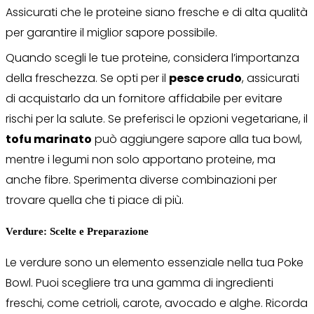
Assicurati che le proteine siano fresche e di alta qualità
per garantire il miglior sapore possibile.
Quando scegli le tue proteine, considera l’importanza
della freschezza. Se opti per il
pesce crudo
, assicurati
di acquistarlo da un fornitore affidabile per evitare
rischi per la salute. Se preferisci le opzioni vegetariane, il
tofu marinato
può aggiungere sapore alla tua bowl,
mentre i legumi non solo apportano proteine, ma
anche fibre. Sperimenta diverse combinazioni per
trovare quella che ti piace di più.
Verdure: Scelte e Preparazione
Le verdure sono un elemento essenziale nella tua Poke
Bowl. Puoi scegliere tra una gamma di ingredienti
freschi, come cetrioli, carote, avocado e alghe. Ricorda