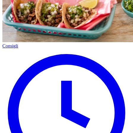
Consigli