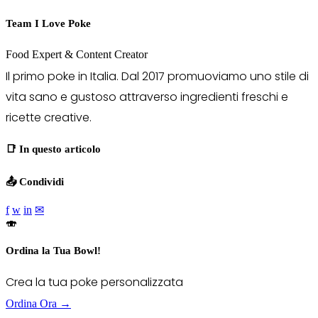
Team I Love Poke
Food Expert & Content Creator
Il primo poke in Italia. Dal 2017 promuoviamo uno stile di
vita sano e gustoso attraverso ingredienti freschi e
ricette creative.
📑 In questo articolo
📤 Condividi
f
w
in
✉
🍣
Ordina la Tua Bowl!
Crea la tua poke personalizzata
Ordina Ora →