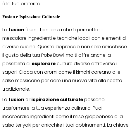
è la tua preferita!
Fusion e Ispirazione Culturale
La
fusion
è una tendenza che ti permette di
mescolare ingredienti e tecniche locali con elementi di
diverse cucine. Questo approccio non solo arricchisce
il gusto della tua Poke Bowl, ma ti offre anche la
possibilità di
esplorare
culture diverse attraverso i
sapori. Gioca con aromi come il kimchi coreano o le
salse messicane per dare una nuova vita alla ricetta
tradizionale.
La
fusion
e l’
ispirazione culturale
possono
trasformare la tua esperienza culinaria. Puoi
incorporare ingredienti come il miso giapponese o la
salsa teriyaki per arricchire i tuoi abbinamenti. La chiave