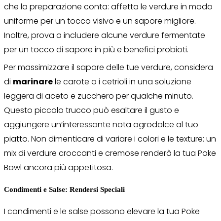
che la preparazione conta: affetta le verdure in modo
uniforme per un tocco visivo e un sapore migliore.
Inoltre, prova a includere alcune verdure fermentate
per un tocco di sapore in più e benefici probioti.
Per massimizzare il sapore delle tue verdure, considera
di
marinare
le carote o i cetrioli in una soluzione
leggera di aceto e zucchero per qualche minuto.
Questo piccolo trucco può esaltare il gusto e
aggiungere un’interessante nota agrodolce al tuo
piatto. Non dimenticare di variare i colori e le texture: un
mix di verdure croccanti e cremose renderà la tua Poke
Bowl ancora più appetitosa.
Condimenti e Salse: Rendersi Speciali
I condimenti e le salse possono elevare la tua Poke