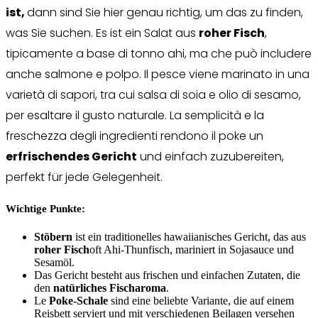
ist,
dann sind Sie hier genau richtig, um das zu finden,
was Sie suchen. Es ist ein Salat aus
roher Fisch
,
tipicamente a base di tonno ahi, ma che può includere
anche salmone e polpo. Il pesce viene marinato in una
varietà di sapori, tra cui salsa di soia e olio di sesamo,
per esaltare il gusto naturale. La semplicità e la
freschezza degli ingredienti rendono il poke un
erfrischendes Gericht
und einfach zuzubereiten,
perfekt für jede Gelegenheit.
Wichtige Punkte:
Stöbern
ist ein traditionelles hawaiianisches Gericht, das aus
roher Fisch
oft Ahi-Thunfisch, mariniert in Sojasauce und
Sesamöl.
Das Gericht besteht aus frischen und einfachen Zutaten, die
den
natürliches Fischaroma
.
Le
Poke-Schale
sind eine beliebte Variante, die auf einem
Reisbett serviert und mit verschiedenen Beilagen versehen