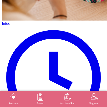
Infos
MENÜ
REGISTER
Startseite
Menü
Jetzt bestellen
Register