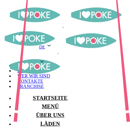
DE
DE
MENÜ
LAGER
WER WIR SIND
KONTAKTE
FRANCHISE
STARTSEITE
MENÜ
ÜBER UNS
LÄDEN