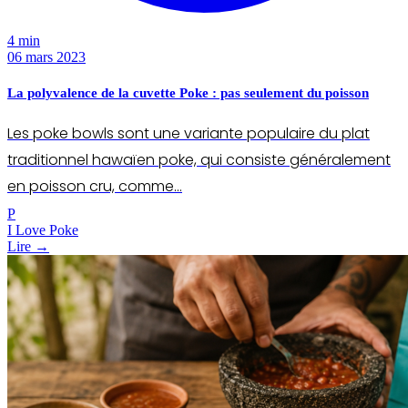
4 min
06 mars 2023
La polyvalence de la cuvette Poke : pas seulement du poisson
Les poke bowls sont une variante populaire du plat
traditionnel hawaïen poke, qui consiste généralement
en poisson cru, comme…
P
I Love Poke
Lire →