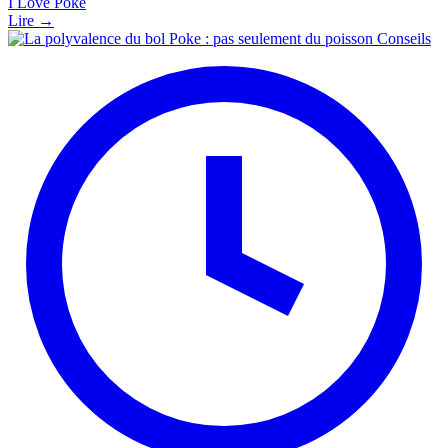
I Love Poke
Lire →
Conseils