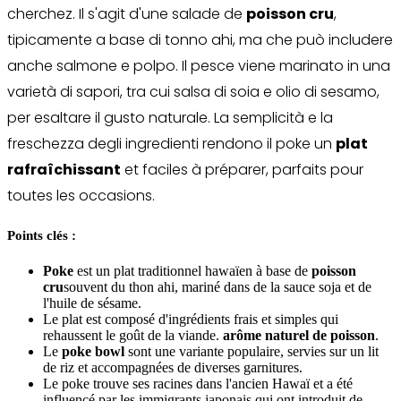
cherchez. Il s'agit d'une salade de
poisson cru
,
tipicamente a base di tonno ahi, ma che può includere
anche salmone e polpo. Il pesce viene marinato in una
varietà di sapori, tra cui salsa di soia e olio di sesamo,
per esaltare il gusto naturale. La semplicità e la
freschezza degli ingredienti rendono il poke un
plat
rafraîchissant
et faciles à préparer, parfaits pour
toutes les occasions.
Points clés :
Poke
est un plat traditionnel hawaïen à base de
poisson
cru
souvent du thon ahi, mariné dans de la sauce soja et de
l'huile de sésame.
Le plat est composé d'ingrédients frais et simples qui
rehaussent le goût de la viande.
arôme naturel de poisson
.
Le
poke bowl
sont une variante populaire, servies sur un lit
de riz et accompagnées de diverses garnitures.
Le poke trouve ses racines dans l'ancien Hawaï et a été
influencé par les immigrants japonais qui ont introduit de