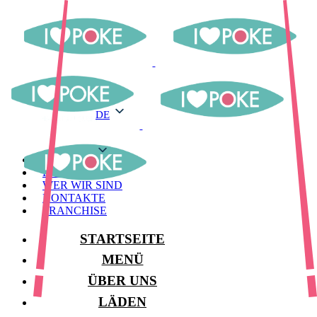
DE
DE
MENÜ
LAGER
WER WIR SIND
KONTAKTE
FRANCHISE
STARTSEITE
MENÜ
ÜBER UNS
LÄDEN