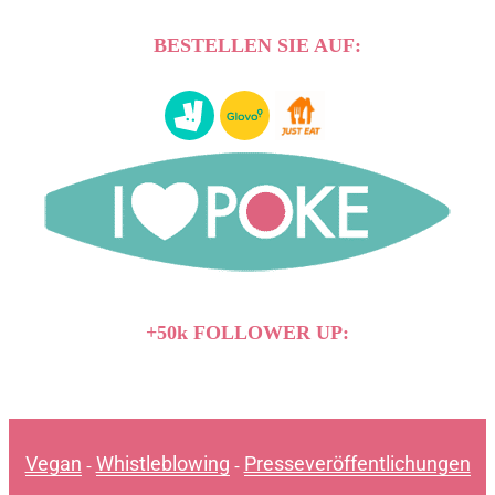
BESTELLEN SIE AUF:
+50k FOLLOWER UP:
Vegan
Whistleblowing
Presseveröffentlichungen
-
-