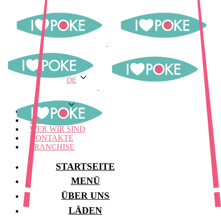
DE
DE
MENÜ
LAGER
WER WIR SIND
KONTAKTE
FRANCHISE
STARTSEITE
MENÜ
ÜBER UNS
LÄDEN