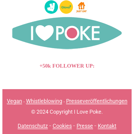
+50k FOLLOWER UP:
Vegan
Whistleblowing
Presseveröffentlichungen
-
-
© 2024 Copyright I Love Poke.
Datenschutz
-
Cookies
-
Presse
-
Kontakt