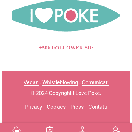
+50k FOLLOWER SU:
Vegan
Whistleblowing
Comunicati
-
-
© 2024 Copyright I Love Poke.
Privacy
-
Cookies
-
Press
-
Contatti