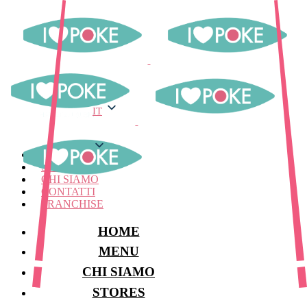
IT
IT
MENU
STORES
CHI SIAMO
CONTATTI
FRANCHISE
HOME
MENU
CHI SIAMO
STORES