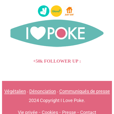
+50k FOLLOWER UP :
Végétalien
Dénonciation
Communiqués de presse
-
-
2024 Copyright I Love Poke.
Vie privée
-
Cookies
-
Presse
-
Contact