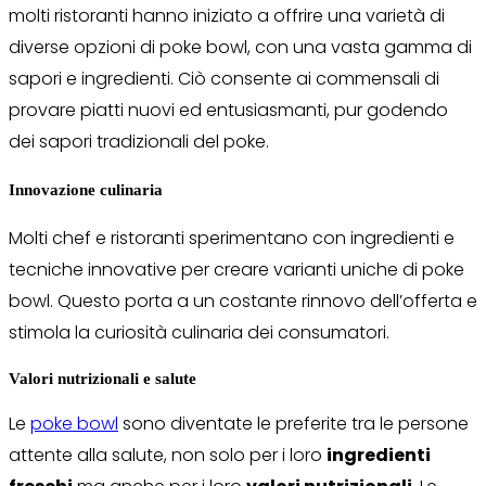
molti ristoranti hanno iniziato a offrire una varietà di
diverse opzioni di poke bowl, con una vasta gamma di
sapori e ingredienti. Ciò consente ai commensali di
provare piatti nuovi ed entusiasmanti, pur godendo
dei sapori tradizionali del poke.
Innovazione culinaria
Molti chef e ristoranti sperimentano con ingredienti e
tecniche innovative per creare varianti uniche di poke
bowl. Questo porta a un costante rinnovo dell’offerta e
stimola la curiosità culinaria dei consumatori.
Valori nutrizionali e salute
Le
poke bowl
sono diventate le preferite tra le persone
attente alla salute, non solo per i loro
ingredienti