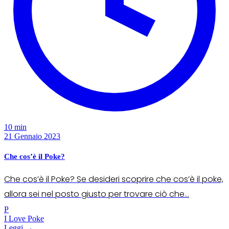
10 min
21 Gennaio 2023
Che cos’è il Poke?
Che cos’è il Poke? Se desideri scoprire che cos’è il poke,
allora sei nel posto giusto per trovare ciò che...
P
I Love Poke
Leggi →