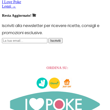
I Love Poke
Leggi →
Resta Aggiornato! 🌺
Iscriviti alla newsletter per ricevere ricette, consigli e
promozioni esclusive.
Iscriviti
ORDINA SU: