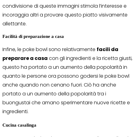
condivisione di queste immagini stimola l’interesse e
incoraggia altri a provare questo piatto visivamente
allettante.
Facilità di preparazione a casa
Infine, le poke bowl sono relativamente
facili da
preparare a casa
con gli ingredienti e la ricetta giusti,
questo ha portato a un aumento della popolarità in
quanto le persone ora possono godersi le poke bowl
anche quando non cenano fuori. Ciò ha anche
portato a un aumento della popolarità tra i
buongustai che amano sperimentare nuove ricette e
ingredienti.
Cucina casalinga