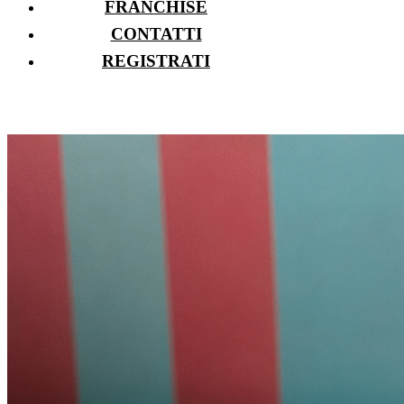
FRANCHISE
CONTATTI
REGISTRATI