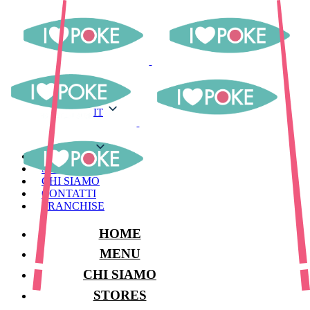
IT
IT
MENU
STORES
CHI SIAMO
CONTATTI
FRANCHISE
HOME
MENU
CHI SIAMO
STORES