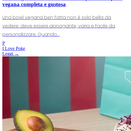
vegana completa e gustosa
Una bowl vegana ben fatta non è solo bella da
vedere: deve essere appagante, varia e facile da
personalizzare. Quando...
P
I Love Poke
Leggi →