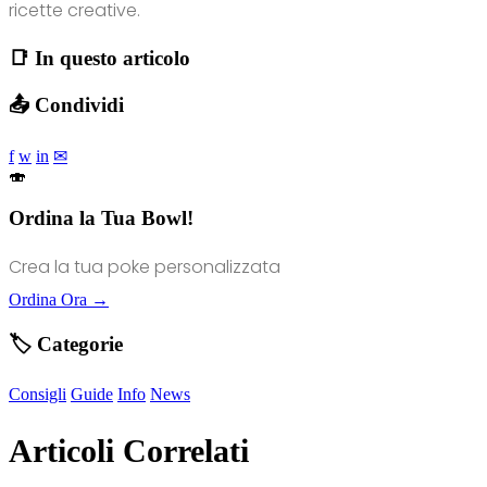
ricette creative.
📑 In questo articolo
📤 Condividi
f
w
in
✉
🍣
Ordina la Tua Bowl!
Crea la tua poke personalizzata
Ordina Ora →
🏷️ Categorie
Consigli
Guide
Info
News
Articoli Correlati