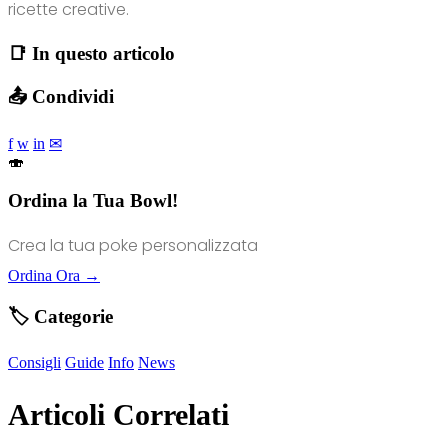
ricette creative.
📑 In questo articolo
📤 Condividi
f
w
in
✉
🍣
Ordina la Tua Bowl!
Crea la tua poke personalizzata
Ordina Ora →
🏷️ Categorie
Consigli
Guide
Info
News
Articoli Correlati