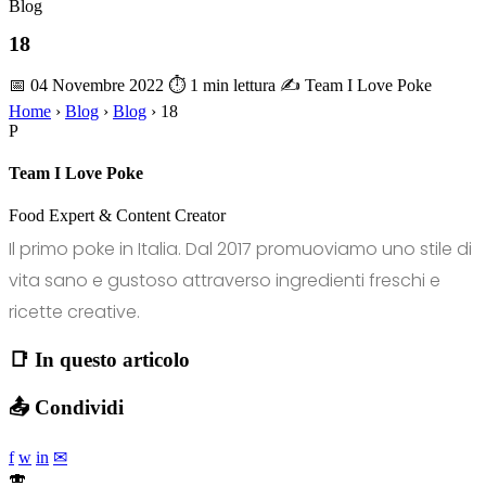
Blog
18
📅 04 Novembre 2022
⏱ 1 min lettura
✍️ Team I Love Poke
Home
›
Blog
›
Blog
›
18
P
Team I Love Poke
Food Expert & Content Creator
Il primo poke in Italia. Dal 2017 promuoviamo uno stile di
vita sano e gustoso attraverso ingredienti freschi e
ricette creative.
📑 In questo articolo
📤 Condividi
f
w
in
✉
🍣