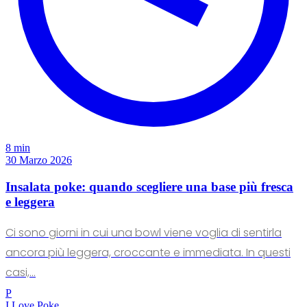
8 min
30 Marzo 2026
Insalata poke: quando scegliere una base più fresca
e leggera
Ci sono giorni in cui una bowl viene voglia di sentirla
ancora più leggera, croccante e immediata. In questi
casi,...
P
I Love Poke