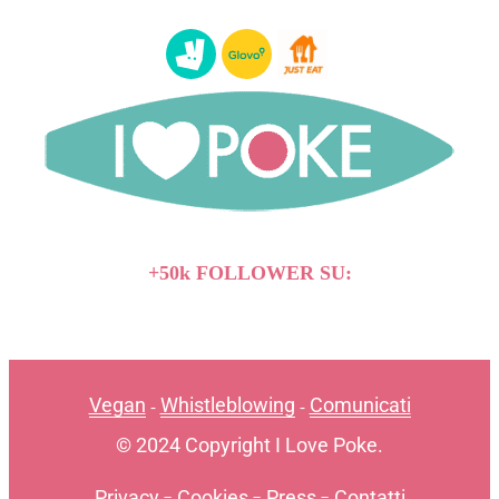
+50k FOLLOWER SU:
Vegan
Whistleblowing
Comunicati
-
-
© 2024 Copyright I Love Poke.
Privacy
-
Cookies
-
Press
-
Contatti