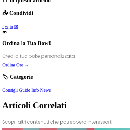
📑 In questo articolo
📤 Condividi
f
w
in
✉
🍣
Ordina la Tua Bowl!
Crea la tua poke personalizzata
Ordina Ora →
🏷️ Categorie
Consigli
Guide
Info
News
Articoli Correlati
Scopri altri contenuti che potrebbero interessarti