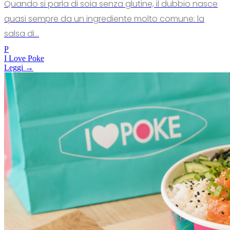
Quando si parla di soia senza glutine, il dubbio nasce
quasi sempre da un ingrediente molto comune: la
salsa di...
P
I Love Poke
Leggi →