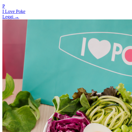
P
I Love Poke
Leggi →