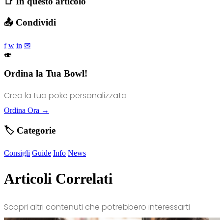
📑 In questo articolo
📤 Condividi
f
w
in
✉
🍣
Ordina la Tua Bowl!
Crea la tua poke personalizzata
Ordina Ora →
🏷️ Categorie
Consigli
Guide
Info
News
Articoli Correlati
Scopri altri contenuti che potrebbero interessarti