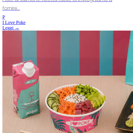
fornire...
P
I Love Poke
Leggi →