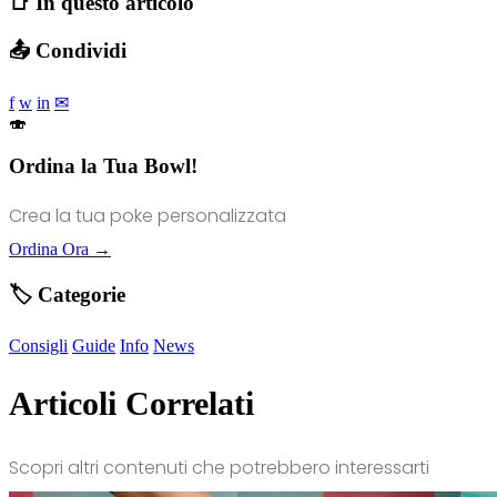
📑 In questo articolo
📤 Condividi
f
w
in
✉
🍣
Ordina la Tua Bowl!
Crea la tua poke personalizzata
Ordina Ora →
🏷️ Categorie
Consigli
Guide
Info
News
Articoli Correlati
Scopri altri contenuti che potrebbero interessarti