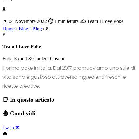
8
📅 04 Novembre 2022
⏱ 1 min lettura
✍️ Team I Love Poke
Home
›
Blog
›
Blog
›
8
P
Team I Love Poke
Food Expert & Content Creator
Il primo poke in Italia. Dal 2017 promuoviamo uno stile di
vita sano e gustoso attraverso ingredienti freschi e
ricette creative.
📑 In questo articolo
📤 Condividi
f
w
in
✉
🍣