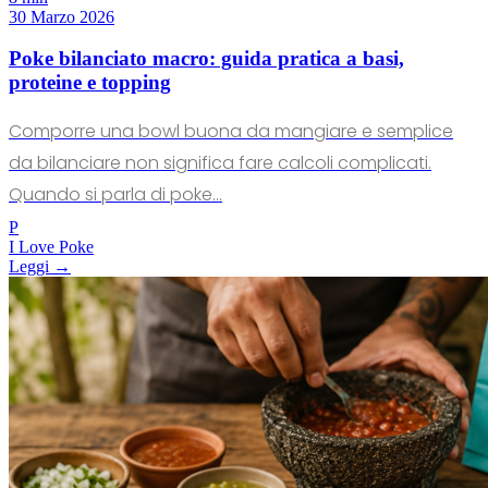
30 Marzo 2026
Poke bilanciato macro: guida pratica a basi,
proteine e topping
Comporre una bowl buona da mangiare e semplice
da bilanciare non significa fare calcoli complicati.
Quando si parla di poke...
P
I Love Poke
Leggi →