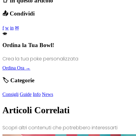
📑 In questo articolo
📤 Condividi
f
w
in
✉
🍣
Ordina la Tua Bowl!
Crea la tua poke personalizzata
Ordina Ora →
🏷️ Categorie
Consigli
Guide
Info
News
Articoli Correlati
Scopri altri contenuti che potrebbero interessarti