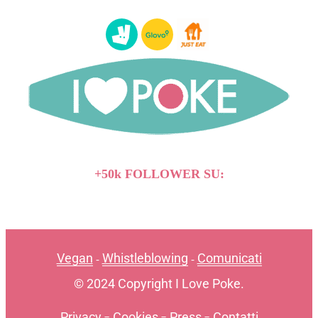
+50k FOLLOWER SU:
Vegan
Whistleblowing
Comunicati
-
-
© 2024 Copyright I Love Poke.
Privacy
-
Cookies
-
Press
-
Contatti