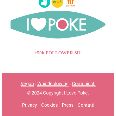
+50k FOLLOWER SU:
Vegan
Whistleblowing
Comunicati
-
-
© 2024 Copyright I Love Poke.
Privacy
-
Cookies
-
Press
-
Contatti