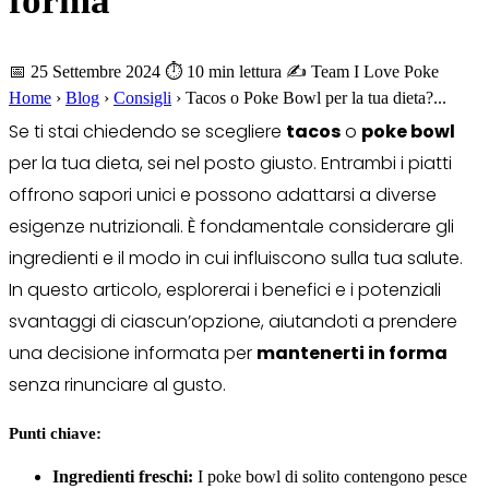
forma
📅 25 Settembre 2024
⏱ 10 min lettura
✍️ Team I Love Poke
Home
›
Blog
›
Consigli
›
Tacos o Poke Bowl per la tua dieta?...
Se ti stai chiedendo se scegliere
tacos
o
poke bowl
per la tua dieta, sei nel posto giusto. Entrambi i piatti
offrono sapori unici e possono adattarsi a diverse
esigenze nutrizionali. È fondamentale considerare gli
ingredienti e il modo in cui influiscono sulla tua salute.
In questo articolo, esplorerai i benefici e i potenziali
svantaggi di ciascun’opzione, aiutandoti a prendere
una decisione informata per
mantenerti in forma
senza rinunciare al gusto.
Punti chiave:
Ingredienti freschi:
I poke bowl di solito contengono pesce