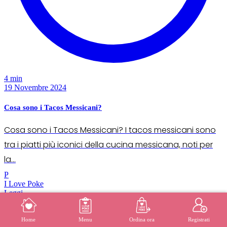
4 min
19 Novembre 2024
Cosa sono i Tacos Messicani?
Cosa sono i Tacos Messicani? I tacos messicani sono
tra i piatti più iconici della cucina messicana, noti per
la...
P
I Love Poke
Leggi →
Resta Aggiornato! 🌺
MENU
REGISTRATI
Home
Menu
Ordina ora
Registrati