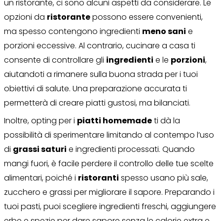
un ristorante, ci sono alcuni aspetti da considerare. Le
opzioni da
ristorante
possono essere convenienti,
ma spesso contengono ingredienti
meno sani
e
porzioni eccessive. Al contrario, cucinare a casa ti
consente di controllare gli
ingredienti
e le
porzioni
,
aiutandoti a rimanere sulla buona strada per i tuoi
obiettivi di salute. Una preparazione accurata ti
permetterà di creare piatti gustosi, ma bilanciati.
Inoltre, opting per i
piatti homemade
ti dà la
possibilità di sperimentare limitando al contempo l’uso
di
grassi saturi
e ingredienti processati. Quando
mangi fuori, è facile perdere il controllo delle tue scelte
alimentari, poiché i
ristoranti
spesso usano più sale,
zucchero e grassi per migliorare il sapore. Preparando i
tuoi pasti, puoi scegliere ingredienti freschi, aggiungere
erbe e spezie per dare sapore senza le calorie extra e