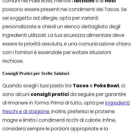
comuni nei Poke Bowl, mentre i
latticini
e le
noci
possono essere presenti nei condimenti dei Tacos. Se
sei soggetto ad allergie, opta per varianti
personalizzate e chiedi un elenco dettagliato degli
ingredienti utilizzati. La tua sicurezza alimentare deve
essere la priorità assoluta, e una comunicazione chiara
con i fornitori è essenziale per evitare situazioni
rischiose.
Consigli Pratici per Scelte Salutari
Quando scegli i tuoi pasto tra
Tacos
e
Poke Bowl
, ci
sono alcuni
consigli pratici
da seguire per garantire
di rimanere in forma. Prima di tutto, opta per
ingredienti
freschi e di stagione.
Inoltre, preferisci le proteine
magre e limita i condimenti ricchi di calorie. Infine,
considera sempre le porzioni appropriate e la