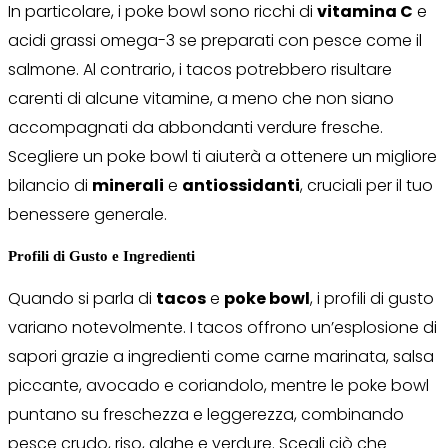
In particolare, i poke bowl sono ricchi di
vitamina C
e
acidi grassi omega-3 se preparati con pesce come il
salmone. Al contrario, i tacos potrebbero risultare
carenti di alcune vitamine, a meno che non siano
accompagnati da abbondanti verdure fresche.
Scegliere un poke bowl ti aiuterà a ottenere un migliore
bilancio di
minerali
e
antiossidanti
, cruciali per il tuo
benessere generale.
Profili di Gusto e Ingredienti
Quando si parla di
tacos
e
poke bowl
, i profili di gusto
variano notevolmente. I tacos offrono un’esplosione di
sapori grazie a ingredienti come carne marinata, salsa
piccante, avocado e coriandolo, mentre le poke bowl
puntano su freschezza e leggerezza, combinando
pesce crudo, riso, alghe e verdure. Scegli ciò che