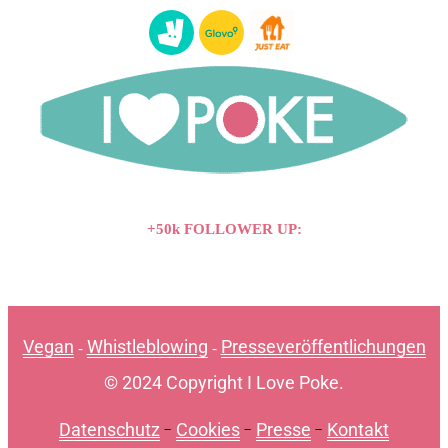
+50k FOLLOWER UP:
Vegan
Whistleblowing
Presseveröffentlichungen
-
-
© 2024 Copyright I Love Poke.
Datenschutz
-
Cookies
-
Presse
-
Kontakt