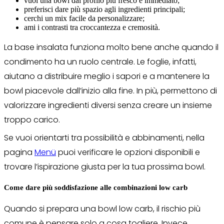
vuoi una bowl dal profilo più fresco e immediato;
preferisci dare più spazio agli ingredienti principali;
cerchi un mix facile da personalizzare;
ami i contrasti tra croccantezza e cremosità.
La base insalata funziona molto bene anche quando il
condimento ha un ruolo centrale. Le foglie, infatti,
aiutano a distribuire meglio i sapori e a mantenere la
bowl piacevole dall’inizio alla fine. In più, permettono di
valorizzare ingredienti diversi senza creare un insieme
troppo carico.
Se vuoi orientarti tra possibilità e abbinamenti, nella
pagina
Menü
puoi verificare le opzioni disponibili e
trovare l’ispirazione giusta per la tua prossima bowl.
Come dare più soddisfazione alle combinazioni low carb
Quando si prepara una bowl low carb, il rischio più
comune è pensare solo a cosa togliere. Invece