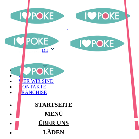
DE
DE
MENÜ
LAGER
WER WIR SIND
KONTAKTE
FRANCHISE
STARTSEITE
MENÜ
ÜBER UNS
LÄDEN