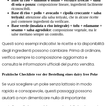
Base di riso + salmone o tonno + verdure fresche + salsa
di soia o ponzu
: composizione lineare, ingredienti facilmente
riconoscibili.
Base di riso + pollo + avocado + cipolla croccante + salsa
teriyaki
: attenzione alla salsa teriyaki, che in alcune ricette
può contenere ingredienti da verificare.
Base verde (insalata o riso integrale) + tofu + edamame +
sesamo + salsa agrodolce
: composizione vegetale, ma le
salse meritano sempre un controllo.
Questi sono esempi indicativi: le ricette e la disponibilità
degli ingredienti possono cambiare. Prima di ordinare,
verifica sempre la composizione aggiornata e
consulta le informazioni ufficiali del punto vendita.
Praktische Checkliste vor der Bestellung eines dairy free Poke
Se vuoi scegliere un poke senza lattosio in modo
rapido e consapevole, questi passaggi possono
aiutarti a non dimenticare nulla di importante: