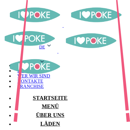
DE
DE
MENÜ
LAGER
WER WIR SIND
KONTAKTE
FRANCHISE
STARTSEITE
MENÜ
ÜBER UNS
LÄDEN