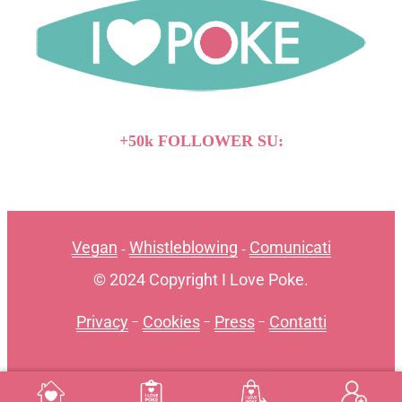
+50k FOLLOWER SU:
Vegan
Whistleblowing
Comunicati
-
-
© 2024 Copyright I Love Poke.
Privacy
-
Cookies
-
Press
-
Contatti