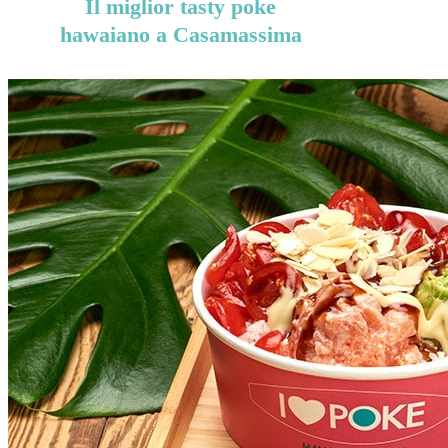
Il miglior tasty poke
hawaiano a Casamassima