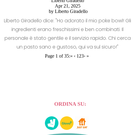
Liberto Giradello
Apr 21, 2025
by
Liberto Giradello
Liberto Giradello dice: "Ho adorato il mio poke bowl! Gli
ingredienti erano freschissimi e ben combinati. Il
personale è stato gentile e il servizio rapido. Chi cerca
un pasto sano e gustoso, qui va sul sicuro!"
Page 1 of 35:
«
‹
1
2
3
›
»
ORDINA SU: