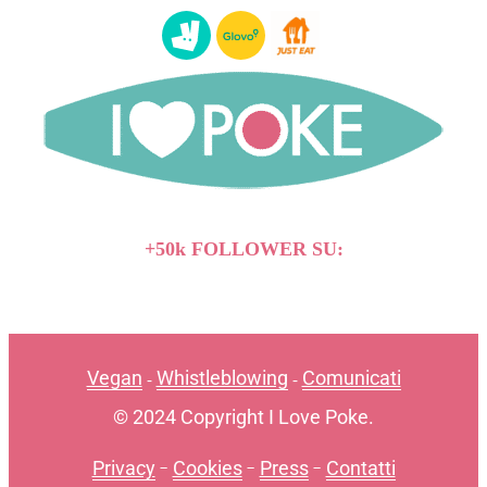
+50k FOLLOWER SU:
Vegan
Whistleblowing
Comunicati
-
-
© 2024 Copyright I Love Poke.
Privacy
-
Cookies
-
Press
-
Contatti