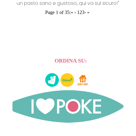
un pasto sano e gustoso, qui va sul sicuro!"
Page 1 of 35:
«
‹
1
2
3
›
»
ORDINA SU: