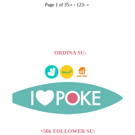
Page 1 of 35:
«
‹
1
2
3
›
»
ORDINA SU:
+50k FOLLOWER SU: