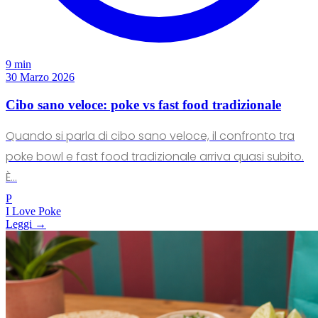
9 min
30 Marzo 2026
Cibo sano veloce: poke vs fast food tradizionale
Quando si parla di cibo sano veloce, il confronto tra
poke bowl e fast food tradizionale arriva quasi subito.
È...
P
I Love Poke
Leggi →