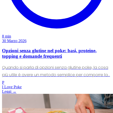
8 min
30 Marzo 2026
Opzioni senza glutine nel poke: basi, proteine,
topping e domande frequenti
Quando si parla di opzioni senza glutine poke, la cosa
più utile è avere un metodo semplice per comporre la...
P
I Love Poke
Leggi →