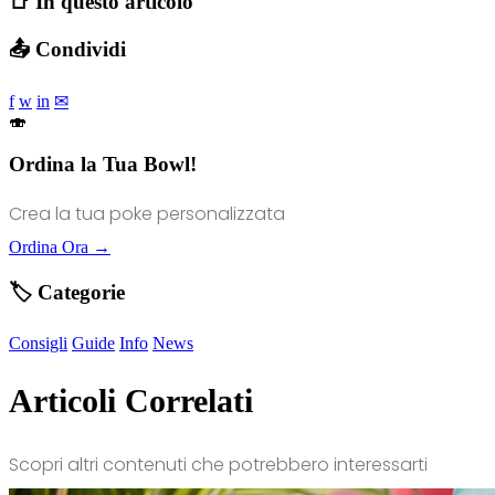
📑 In questo articolo
📤 Condividi
f
w
in
✉
🍣
Ordina la Tua Bowl!
Crea la tua poke personalizzata
Ordina Ora →
🏷️ Categorie
Consigli
Guide
Info
News
Articoli Correlati
Scopri altri contenuti che potrebbero interessarti